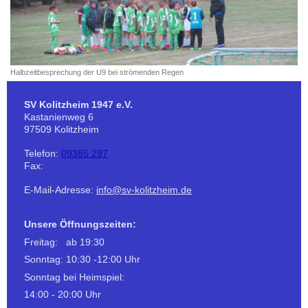
Halbzeitbesprechung der U9 bei strömenden Regen
SV Kolitzheim 1947 e.V.
Kastanienweg
6
97509
Kolitzheim
Telefon:
09385 297
Fax:
E-Mail-Adresse:
info@sv-kolitzheim.de
Unsere Öffnungszeiten:
Freitag: ab 19:30
Sonntag: 10:30 -12:00 Uhr
Sonntag bei Heimspiel:
14:00 - 20:00 Uhr