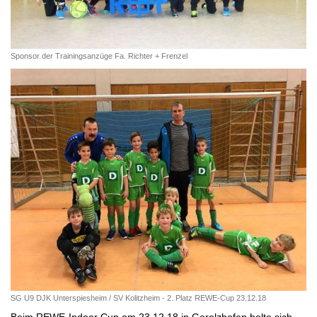
Sponsor der Trainingsanzüge Fa. Richter + Frenzel
SG U9 DJK Unterspiesheim / SV Kolitzheim - 2. Platz REWE-Cup 23.12.18
Beim REWE-Indoor Cup am 23.12.18 in Gerolzhofen
holte sich